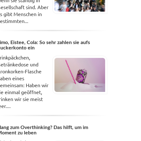
enn sie ständig in
esellschaft sind. Aber
s gibt Menschen in
estimmten...
imo, Eistee, Cola: So sehr zahlen sie aufs
uckerkonto ein
rinkpäckchen,
etränkedose und
ronkorken-Flasche
aben eines
emeinsam: Haben wir
ie einmal geöffnet,
rinken wir sie meist
eer....
ang zum Overthinking? Das hilft, um im
oment zu leben