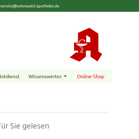
service@odenwald-apotheke.de
otdienst
Wissenswertes
Online-Shop
Für Sie gelesen