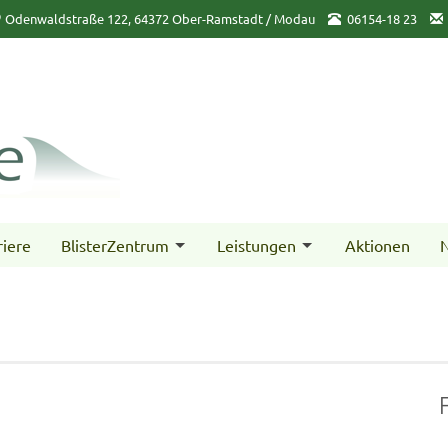
Odenwaldstraße 122, 64372 Ober-Ramstadt / Modau
06154-18 23
riere
BlisterZentrum
Leistungen
Aktionen
N