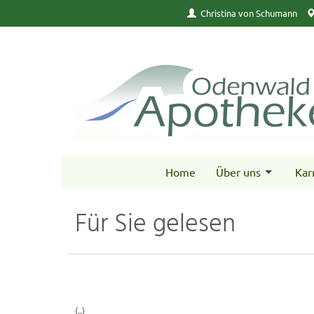
Christina von Schumann
Home
Über uns
Kar
Für Sie gelesen
(..)