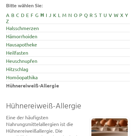
Bitte wählen Sie:
H
A
B
C
D
E
F
G
I
J
K
L
M
N
O
P
Q
R
S
T
U
V
W
X
Y
Z
Halsschmerzen
Hämorrhoiden
Hausapotheke
Heilfasten
Heuschnupfen
Hitzschlag
Homöopathika
Hühnereiweiß-Allergie
Hühnereiweiß-Allergie
Eine der häufigsten
Nahrungsmittelallergien ist die
Hühnereiweißallergie. Die