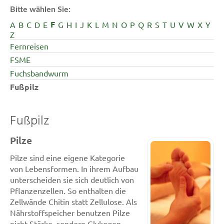
Bitte wählen Sie:
F
A
B
C
D
E
G
H
I
J
K
L
M
N
O
P
Q
R
S
T
U
V
W
X
Y
Z
Fernreisen
FSME
Fuchsbandwurm
Fußpilz
Fußpilz
Pilze
Pilze sind eine eigene Kategorie
von Lebensformen. In ihrem Aufbau
unterscheiden sie sich deutlich von
Pflanzenzellen. So enthalten die
Zellwände Chitin statt Zellulose. Als
Nährstoffspeicher benutzen Pilze
nicht Stärke, sondern Glykogen.